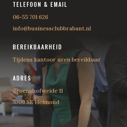
TELEFOON & EMAIL
06-55 701 626
info@businessclubbrabant.nl
BEREIKBAARHEID
Tijdens kantoor uren bereikbaar
ADRES
Broenshofweide 11
5709 SE Helmond